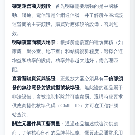
確定運營商與頻段
：首先明確需要增強的是中國移
動、聯通、電信還是全網通信號，并了解所在區域該
運營商的主要頻段。購買對應頻段的設備，否則無
效。
明確覆蓋面積與場景
：根據所需覆蓋的建筑面積（如
家庭、辦公室、地下室）和結構復雜程度，選擇合適
增益和功率的設備。功率并非越大越好，需合理匹
配。
查看關鍵資質與認證
：正規放大器必須具有
工信部頒
發的無線電發射設備型號核準證
。無此證的產品屬于
非法設備，會被強制拆除并可能處罰。選購時應要求
供應商提供核準代碼（CMIIT ID）并可在工信部網
站查詢。
關注元器件與工藝質量
：通過產品描述或咨詢供應
商，了解核心部件的品牌與性能。優質產品通常采用