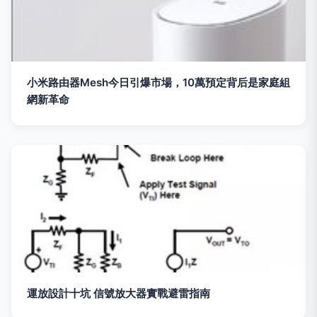
小米路由器Mesh今日引爆市場，10萬預定背后是家庭組
網新革命
運放設計十坑 信號放大器實戰避雷指南