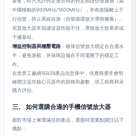
重要，即只允許特定運營商的特定頻段信號通過（如
中國移動的900MHz/1800MHz），并有效隔離上下
行信號，防止系統自激（信號循環放大導致癱瘓）。
劣質放大器常因濾波器性能不佳，導致放大效果差或
干擾基站。
增益控制器與穩壓電路
：確保信號放大穩定在合適水
平，避免過載，并保障設備在不同電壓下的穩定工
作。
在世界工廠網等B2B產品信息庫中，供應商通常會明
確標注這些核心元器件的規格與參數，供工程商和采
購方評估。
三、 如何選購合適的手機信號放大器
面對市場上琳瑯滿目的產品，選購時需重點關注以下
幾點：