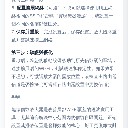
6.
配置擴展網絡
（可選）：您可以選擇使用與主網
絡相同的SSID和密碼（實現無縫漫游），或設置一
個不同的名稱以便區分。
7.
保存并重啟
：完成設置后，保存配置。放大器將重
啟并嘗試連接主網絡。
第三步：驗證與優化
重啟后，將您的移動設備移動到原先信號弱的區域，
連接擴展后的Wi-Fi，測試網速和穩定性。如果效果
不理想，可微調放大器的擺放位置，或檢查主路由器
信道是否擁擠（可嘗試在路由器設置中更換信道）。
###
無線信號放大器是改善局部Wi-Fi覆蓋的經濟實用工
具，尤其適合解決中小范圍內的信號盲區問題。正確
設置其擺放位置是發揮效能的核心。對于更復雜或對