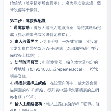
始信號（通常指示燈會提示）。避免靠近微波爐、藍
牙設備等干擾源。
第二步：連接與配置
1.
通電啟動
：將放大器插入電源插座，等待其啟動完
成（指示燈常亮或閃爍特定模式）。
2.
進入設置界面
：使用手機、平板或電腦，連接放
大器出廠自帶的臨時Wi-Fi網絡（名稱和密碼可在設
備標簽上找到）。
3.
訪問管理頁面
：打開瀏覽器，輸入放大器指定的
管理地址（如192.168.1.1或repeater.local），按說
明書登錄。
4.
掃描并選擇主網絡
：在設置向導中，放大器會掃
描周圍的Wi-Fi網絡。從列表中選擇您要擴展的主網
絡名稱（SSID）。
5.
輸入主網絡密碼
：輸入主路由器的Wi-Fi密碼，確
保與主網絡一致。