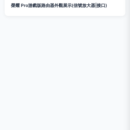
榮耀 Pro游戲版路由器外觀展示(信號放大器|接口)